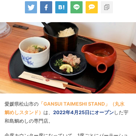
愛媛県松山市の
「GANSUI TAIMESHI STAND」（丸水
鯛めしスタンド）
は、
2022年4月25日にオープン
した宇
和島鯛めしの専門店。
全席カウンター席になっていて、1席ごとにパーテーショ