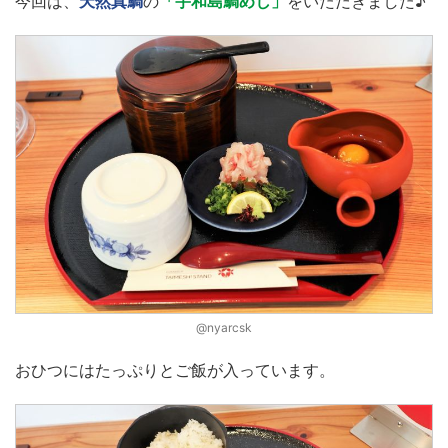
今回は、
天然真鯛
の
「宇和島鯛めし」
をいただきました♪
@nyarcsk
おひつにはたっぷりとご飯が入っています。