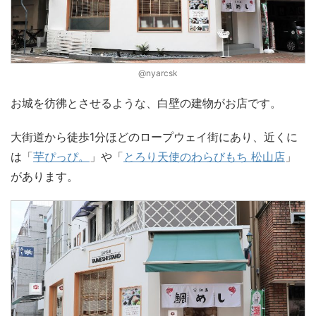
@nyarcsk
お城を彷彿とさせるような、白壁の建物がお店です。
大街道から徒歩1分ほどのロープウェイ街にあり、近くに
は「
芋ぴっぴ。
」や「
とろり天使のわらびもち 松山店
」
があります。