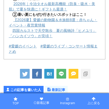
2026年｜今治タオル最新高機能（防臭・吸水・美
肌）で夏を快適に！ギフトも最適！
②暑い夏にもぜひ行きたいスポットはここ！
【2026夏】愛媛の動物園＆水族館8選：赤ちゃん・
イベント・夜営業情報
四国カルストで天空散歩 夏の風物詩「ヒメユリ」
「ハンカイソウ」が見頃！
#愛媛のイベント
#愛媛のライブ・コンサート情報ま
とめ
この記事を書いた人
最新記事
kadoya
◎新着記事
Instagram
上に戻る
TOP