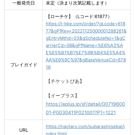
一般発売日
未定（決まり次第記載します）
【ローチケ】（Lコード:61877）
https://l-tike.com/order/?gLcode=618
77&gPfKey=20221125000001288261&
gEntryMthd=03&gScheduleNo=1&gC
arrierCd=08&gPfName=%E6%A3%A
E%E5%B1%B1%E7%9B%B4%E5%A4%
AA%E6%9C%97&gBaseVenueCd=678
プレイガイド
18
【チケットぴあ】
【イープラス】
https://eplus.jp/sf/detail/00719600
01-P0030411P021001?P1=1221
https://naotaro.com/subarashiisekai/i
URL
ndex.html