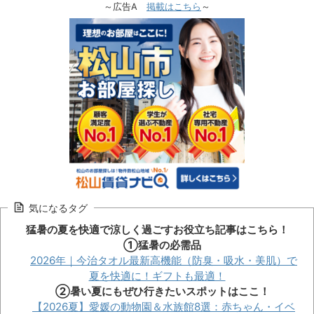
～広告A
掲載はこちら
～
気になるタグ
猛暑の夏を快適で涼しく過ごすお役立ち記事はこちら！
①猛暑の必需品
2026年｜今治タオル最新高機能（防臭・吸水・美肌）で
夏を快適に！ギフトも最適！
②暑い夏にもぜひ行きたいスポットはここ！
【2026夏】愛媛の動物園＆水族館8選：赤ちゃん・イベ