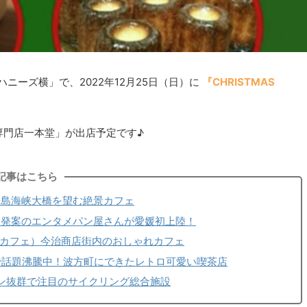
ハニーズ横」で、2022年12月25日（日）に
『CHRISTMAS
専門店一本堂」が出店予定です♪
記事はこちら
来島海峡大橋を望む絶景カフェ
ン発案のエンタメパン屋さんが愛媛初上陸！
（＠今治/カフェ）今治商店街内のおしゃれカフェ
Sで話題沸騰中！波方町にできたレトロ可愛い喫茶店
ョン抜群で注目のサイクリング総合施設