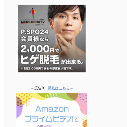
～広告B
掲載はこちら
～