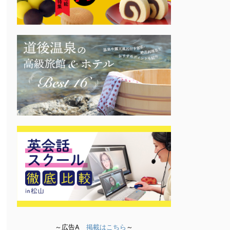
～広告A
掲載はこちら
～