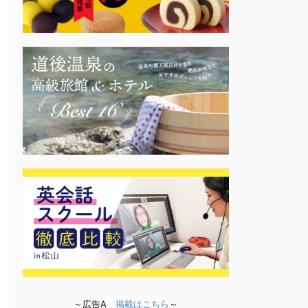
～広告A
掲載はこちら
～