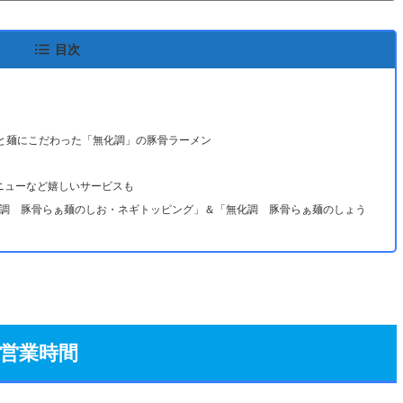
目次
ープと麺にこだわった「無化調」の豚骨ラーメン
ニューなど嬉しいサービスも
調 豚骨らぁ麺のしお・ネギトッピング」＆「無化調 豚骨らぁ麺のしょう
営業時間