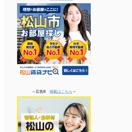
～広告B
掲載はこちら
～