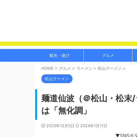
観光・遊び
グルメ
HOME
>
グルメ
>
ラーメン
>
松山ラーメン
>
松山ラーメン
麺道仙波（＠松山・松末
は「無化調」
2023年12月5日
2024年1月11日
▼SNSボ