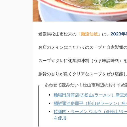
愛媛県松山市松末の
「麺道仙波」
は、
2023
お店のメインはこだわりのスープと自家製麵
スープやタレに化学調味料（うま味調味料）
豚骨の香りが良くクリアなスープをぜひ堪能し
あわせて読みたい！松山市周辺のおすすめ
麺場田所商店(@松山/ラーメン）新
麺鮮醤油房周平（松山＠ラーメン）魚
拉麺閏・ラーメン ウルウ（＠松山/
を使用