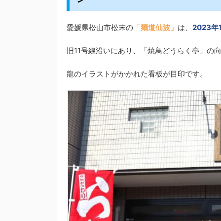
愛媛県松山市松末の
「麺道仙波」
は、
2023
旧11号線沿いにあり、「焼鳥どうらく亭」の
龍のイラストがかかれた看板が目印です。