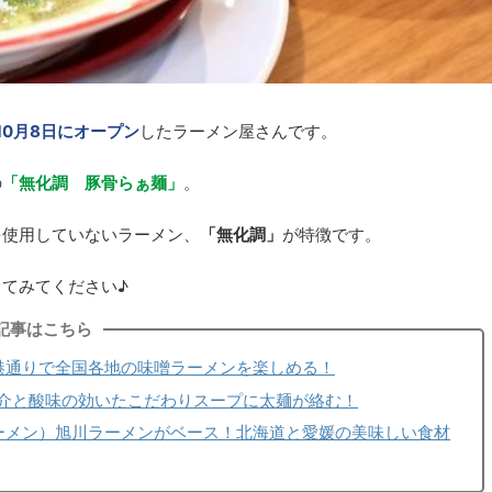
年10月8日にオープン
したラーメン屋さんです。
の
「無化調 豚骨らぁ麺」
。
を使用していないラーメン、
「無化調」
が特徴です。
てみてください♪
記事はこちら
空港通りで全国各地の味噌ラーメンを楽しめる！
介と酸味の効いたこだわりスープに太麺が絡む！
ラーメン）旭川ラーメンがベース！北海道と愛媛の美味しい食材