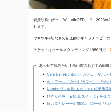
愛媛県松山市の「WstudioRED」で、2023
れます。
ウキウキ&切なさの伝道師がキャッチコピーの
チケットはオールスタンディング1,980円で、
あわせて読みたい！松山市のおすすめ記事
Cafe BelleBonBon・カフェ
Ar・アール（＠松山/カフェ）こだわ
Number2（＠松山/カフェ）銀天街
ひぎり茶屋（＠松山/スイーツ）松山
日乃屋カレー松山市駅店（＠松山/カ