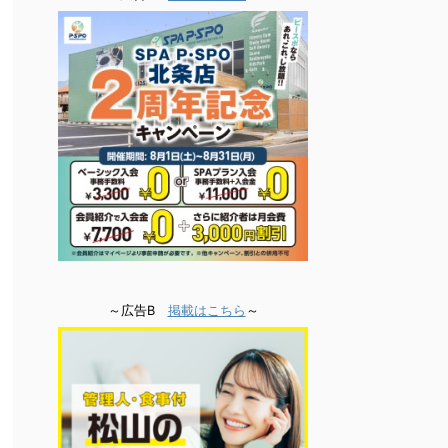
～広告B
掲載はこちら
～