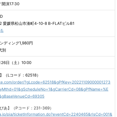
／開演17:30
ED
12 愛媛県松山市湊町4-10-8 B-FLATビルB1
る
ディング1,980円
代別
月26日（土）10:00
】（Lコード：62518）
-tike.com/order/?gLcode=62518&gPfKey=20221109000001273
ryMthd=01&gScheduleNo=1&gCarrierCd=08&gPfName=%E
gBaseVenueCd=69305
ぴあ】（Pコード：231-369）
pia.jp/pia/ticketInformation.do?eventCd=2240465&rlsCd=001&