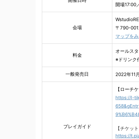
開催日時
開場17:00
WstudioR
会場
〒790-00
マップをみ
オールスタン
料金
※ドリンク
一般発売日
2022年11
【ローチケ
https://l
658&gEnt
9%B6%B4&
プレイガイド
【チケット
https://t.