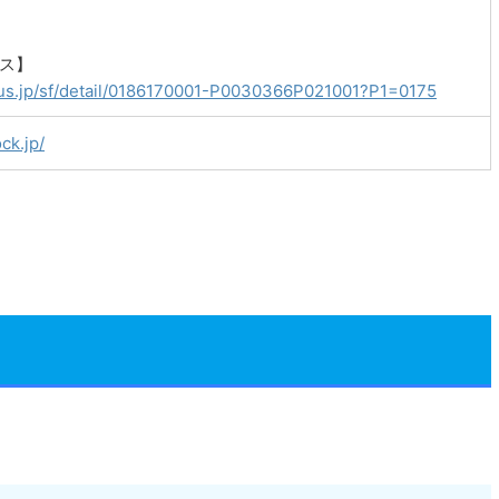
ス】
plus.jp/sf/detail/0186170001-P0030366P021001?P1=0175
ock.jp/
。