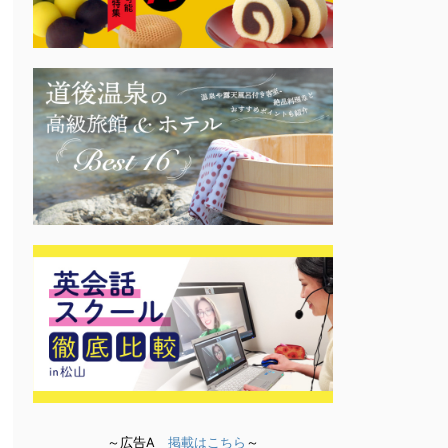
～広告A
掲載はこちら
～