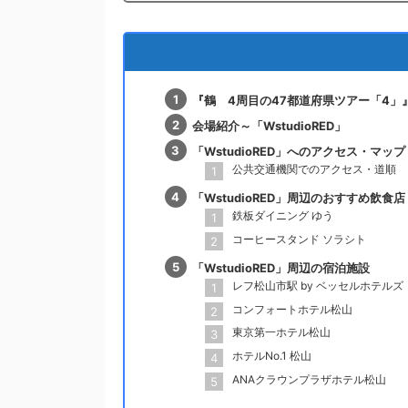
『鶴 4周目の47都道府県ツアー「4」
会場紹介～「WstudioRED」
「WstudioRED」へのアクセス・マップ
公共交通機関でのアクセス・道順
「WstudioRED」周辺のおすすめ飲食店
鉄板ダイニング ゆう
コーヒースタンド ソラシト
「WstudioRED」周辺の宿泊施設
レフ松山市駅 by ベッセルホテルズ
コンフォートホテル松山
東京第一ホテル松山
ホテルNo.1 松山
ANAクラウンプラザホテル松山