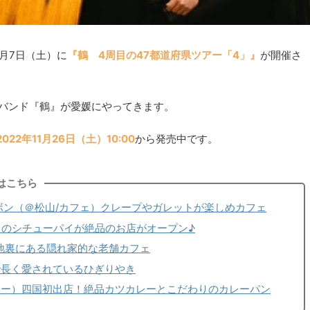
年1月7日（土）に
『鶴 4周目の47都道府県ツアー「4」』
が開催さ
バンド『鶴』が愛媛にやってきます。
2022年11月26日（土）10:00
から発売中です。
はこちら
ベルボンボン（＠松山/カフェ）クレープやガレットが楽しめカフェ
りのシチューパイが絶品のお店がオープン♪
路地裏にある隠れ家的な老舗カフェ
で長く愛されているひぎりやき
レー）四国初出店！絶品カツカレーとこだわりのカレーパン