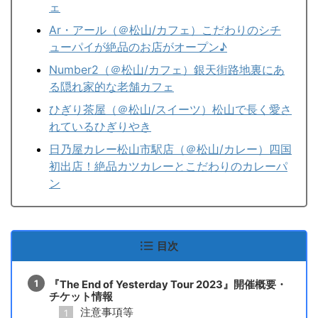
ェ
Ar・アール（＠松山/カフェ）こだわりのシチ
ューパイが絶品のお店がオープン♪
Number2（＠松山/カフェ）銀天街路地裏にあ
る隠れ家的な老舗カフェ
ひぎり茶屋（＠松山/スイーツ）松山で長く愛さ
れているひぎりやき
日乃屋カレー松山市駅店（＠松山/カレー）四国
初出店！絶品カツカレーとこだわりのカレーパ
ン
目次
『The End of Yesterday Tour 2023』開催概要・
チケット情報
注意事項等