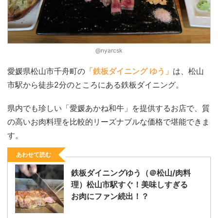
@nyarcsk
愛媛県松山市千舟町の
「鉄板ダイニング ゆう」
は、松山
市駅から徒歩2分のところにある鉄板ダイニング。
県内でも珍しい「愛媛あかね和牛」を提供するお店で、質
の高いお肉料理を比較的リーズナブルな価格で堪能できま
す。
あわせて読む
鉄板ダイニングゆう（＠松山/肉料
理）松山市駅すぐ！美味しすぎる
お肉にファン続出！？