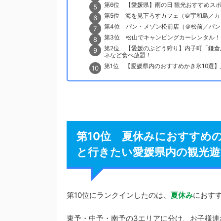
第6位 【愛媛県】雨の日 観光おすすめスポ
第5位 海を見下ろすカフェ（＠宇和島／カ
第4位 パン・メゾン松前店（＠松前／パ
第3位 松山でキャンピングカーレンタル！
第2位 【愛媛のぶどう狩り】内子町「鎌倉
ネなど食べ放題！
第1位 【愛媛県内のおすすめかき氷10選
第10位 夏休みにおすすめ
と行きたい愛媛県内の観光遊び
第10位にランクインしたのは、
夏休み
におす
東予・中予・南予の3エリアに分け、お子様連