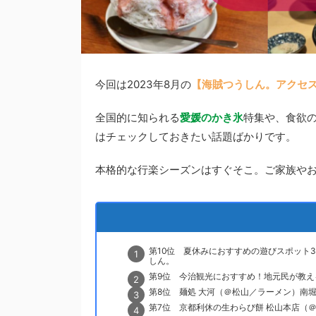
今回は2023年8月の
【海賊つうしん。アクセス
全国的に知られる
愛媛のかき氷
特集や、食欲
はチェックしておきたい話題ばかりです。
本格的な行楽シーズンはすぐそこ。ご家族や
第10位 夏休みにおすすめの遊びスポット3
しん。
第9位 今治観光におすすめ！地元民が教える
第8位 麺処 大河（＠松山／ラーメン）南
第7位 京都利休の生わらび餅 松山本店（