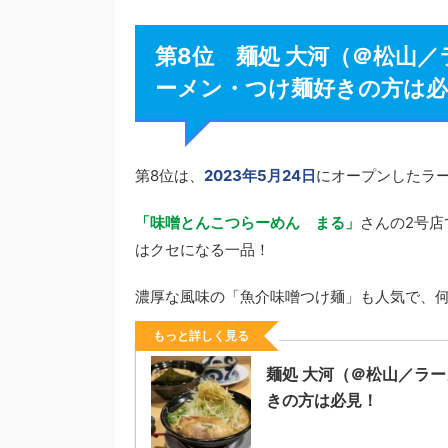
第8位 麺処 大河（＠松山
ーメン・つけ麺好きの方は必
第8位は、
2023年5月24日
にオープンしたラ
「味噌とんこつらーめん まる」
さんの2号
はクセになる一品！
濃厚な風味の「魚介味噌つけ麺」も人気で、
もっと詳しく見る
麺処 大河（＠松山／ラ
きの方は必見！