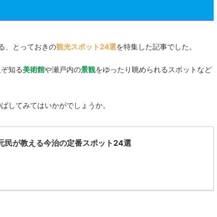
る、とっておきの
観光スポット24選
を特集した記事でした。
人ぞ知る
美術館
や瀬戸内の
景観
をゆったり眺められるスポットなど
伸ばしてみてはいかがでしょうか。
元民が教える今治の定番スポット24選