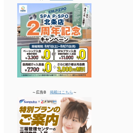
～広告B
掲載はこちら
～