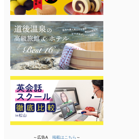
～広告A
掲載はこちら
～