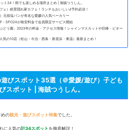
ット24！雨でも楽しめる場所まとめ | 海賊つうしん。
フェ）絶景隠れ家カフェ！ランチもおいしい♪予約必須！
ン）元祖塩パンが有名な愛媛の人気ベーカリー
P・SPO24が格安料金で会員限定サービス開始
ぶどう園」2023年の料金・アクセス情報！シャインマスカットや巨峰・ピオー
】人気の10店（松山・今治・西条・新居浜・東温）最新まとめ！
の遊びスポット35選（＠愛媛/遊び）子ども
スポット | 海賊つうしん。
すめの
観光・遊びスポット特集
でした。
れに人気の
計34スポット
を徹底解説！