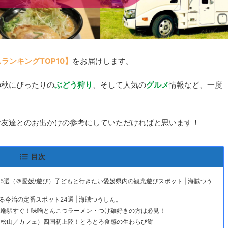
ランキングTOP10】
をお届けします。
の秋にぴったりの
ぶどう狩り
、そして人気の
グルメ
情報など、一度
お友達とのお出かけの参考にしていただければと思います！
目次
5選（＠愛媛/遊び）子どもと行きたい愛媛県内の観光遊びスポット | 海賊つう
今治の定番スポット24選 | 海賊つうしん。
堀端駅すぐ！味噌とんこつラーメン・つけ麺好きの方は必見！
＠松山／カフェ）四国初上陸！とろとろ食感の生わらび餅