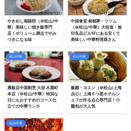
2023/7/22
2022/1/27
やきめし潮路郎（＠松山/中
中国食堂 都都夢・ツツム
華）美味しい焼き飯専門
（＠松山/中華）大街道・無
店！ボリューム満点でやみ
印良品ビル1Fにある安くて
つきになる味
美味しい中華料理屋さん
松山中華
松山中華
2021/9/27
2020/3/2
雁飯店中国割烹 大岩 木屋町
豫園・ヨエン（＠松山/上海
本店（＠松山/中華）特別な
点心）上海５つ星ホテルシ
日にもおすすめのコース仕
ェフが作る点心専門店！小
立ての中華ランチ
籠包が大人気
松山中華