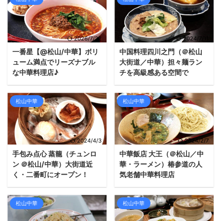
2026/7/22
2024/7/11
一番星【@松山/中華】ボリ
中国料理四川之門（＠松山
ューム満点でリーズナブル
大街道／中華）担々麺ラン
な中華料理店♪
チを高級感ある空間で
松山中華
松山中華
2024/4/3
2024/2/7
手包み点心 蒸籠（チュンロ
中華飯店 大王（＠松山／中
ン ＠松山/中華）大街道近
華・ラーメン）椿参道の人
く・二番町にオープン！
気老舗中華料理店
松山中華
松山中華