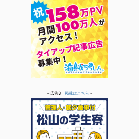
～広告B
掲載はこちら
～