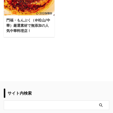
2020/3/2
門福・もんぷく（＠松山/中
華）厳選素材で無添加の人
気中華料理店！
サイト内検索