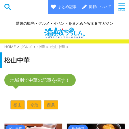
まとめ記事
掲載について
愛媛の観光・グルメ・イベントをまとめたＷＥＢマガジン
HOME
>
グルメ
>
中華
>
松山中華
>
松山中華
地域別で中華の記事を探す！
松山
今治
西条
松山中華
松山中華