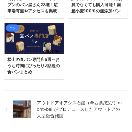
プンのパン屋さん23選！駐
員でなくても購入可能！国
車場有無やアクセスも掲載
産小麦100％の無添加パン
パン
2021/9/1
松山の食パン専門店5選～お
うち時間にぴったり♪話題の
食パンまとめ
アウトドアオアシス石鎚（＠西条/遊び）m
ont-bellがプロデュースしたアウトドアの
大型複合施設