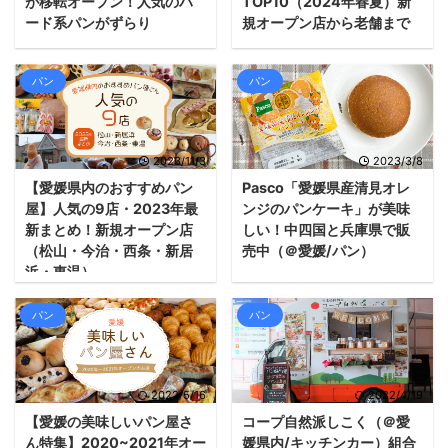
が移転オープン！人気のハ
TOP10（2024年春夏）新
ード系パンがずらり
規オープン店から老舗まで
パン
パン
2023/11/3
2023/3/8
【愛媛県内のおすすめパン
Pasco「愛媛県産清見オレ
屋】人気の9店・2023年最
ンジのパンケーキ」が美味
新まとめ！新規オープン店
しい！中四国と兵庫県で販
（松山・今治・西条・新居
売中（＠愛媛/パン）
浜・東温）
パン
パン
2022/5/16
2022/4/19
【愛媛の美味しいパン屋さ
コープ自然派しこく（＠愛
ん特集】2020~2021年オー
媛県内/キッチンカー）組合