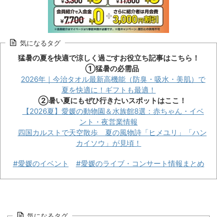
気になるタグ
猛暑の夏を快適で涼しく過ごすお役立ち記事はこちら！
①猛暑の必需品
2026年｜今治タオル最新高機能（防臭・吸水・美肌）で
夏を快適に！ギフトも最適！
②暑い夏にもぜひ行きたいスポットはここ！
【2026夏】愛媛の動物園＆水族館8選：赤ちゃん・イベ
ント・夜営業情報
四国カルストで天空散歩 夏の風物詩「ヒメユリ」「ハン
カイソウ」が見頃！
#愛媛のイベント
#愛媛のライブ・コンサート情報まとめ
気になるタグ