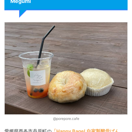
Megumi
@porepore.cafe
愛媛県西条市丹原町の
「Happy Bagel 自家製酵母ぱん