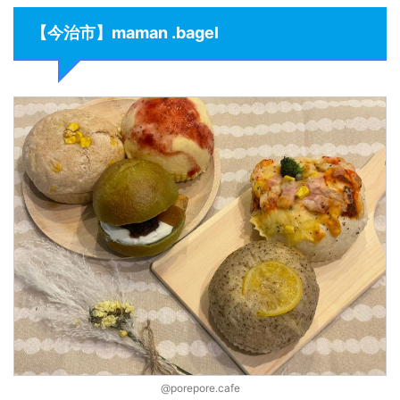
【今治市】maman .bagel
@porepore.cafe