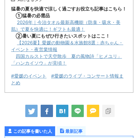
猛暑の夏を快適で涼しく過ごすお役立ち記事はこちら！
①猛暑の必需品
2026年｜今治タオル最新高機能（防臭・吸水・美
肌）で夏を快適に！ギフトも最適！
②暑い夏にもぜひ行きたいスポットはここ！
【2026夏】愛媛の動物園＆水族館8選：赤ちゃん・
イベント・夜営業情報
四国カルストで天空散歩 夏の風物詩「ヒメユリ」
「ハンカイソウ」が見頃！
#愛媛のイベント
#愛媛のライブ・コンサート情報ま
とめ
この記事を書いた人
最新記事