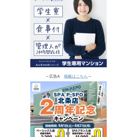
～広告A
掲載はこちら
～