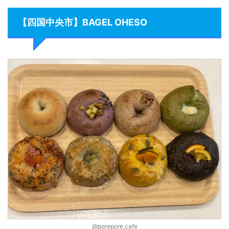
【四国中央市】BAGEL OHESO
@porepore.cafe