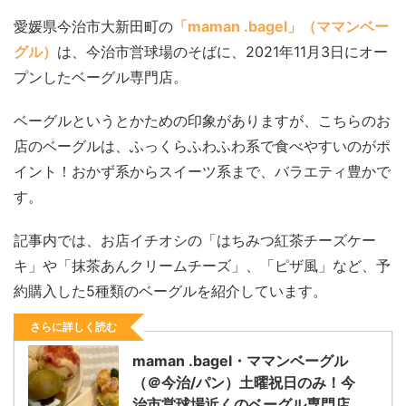
愛媛県今治市大新田町の
「maman .bagel」（ママンベー
グル）
は、今治市営球場のそばに、2021年11月3日にオー
プンしたベーグル専門店。
ベーグルというとかための印象がありますが、こちらのお
店のベーグルは、ふっくらふわふわ系で食べやすいのがポ
イント！おかず系からスイーツ系まで、バラエティ豊かで
す。
記事内では、お店イチオシの「はちみつ紅茶チーズケー
キ」や「抹茶あんクリームチーズ」、「ピザ風」など、予
約購入した5種類のベーグルを紹介しています。
さらに詳しく読む
maman .bagel・ママンベーグル
（＠今治/パン）土曜祝日のみ！今
治市営球場近くのベーグル専門店